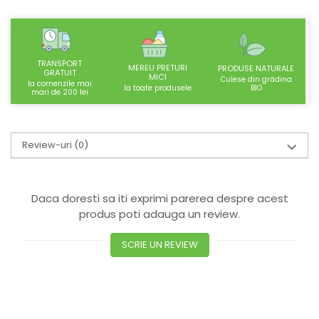
SUPLIMENTE STOMAC- DIGESTIE-
COLON
SUPLIMENTE IMUNITATE
TRANSPORT
COSMETICE FAȚĂ
MEREU PRETURI
PRODUSE NATURALE
GRATUIT
MICI
Culese din grădina
la comenzile mai
CREME CORP-MASAJ-MAINI -
BIO
la toate produsele
mari de 200 lei
CALCAIE
FOOD SEMINȚE- OLEAGINOASE
Review-uri
(0)
ULEIURI
CEAIURI
GEMODERIVATE
Daca doresti sa iti exprimi parerea despre acest
CREME AFECTIUNI PIELE
produs poti adauga un review.
SUPOZITOARE
SCRIE UN REVIEW
TINCTURI
SUPERALIMENTE