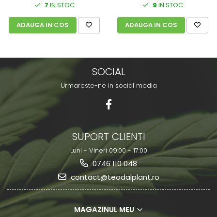
7
IN STOC
9
IN STOC
ADAUGA IN COS
ADAUGA IN COS
SOCIAL
Urmareste-ne in social media
SUPORT CLIENTI
Luni - Vineri 09:00 - 17:00
0746 110 048
contact@teodalplant.ro
MAGAZINUL MEU