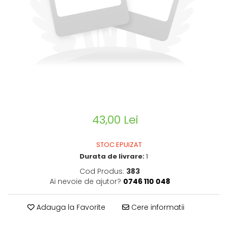
CIRCULATIE
SUPLIMENTE POTENȚĂ
SUPLIMENTE PROSTATĂ
SUPLIMENTE SLĂBIRE
SUPLIMENTE VITAMINE ȘI
MINERALE
SUPLIMENTE SOMN DEPRESIE
SISTEM NERVOS
43,00 Lei
SUPLIMENTE COLESTEROL
SUPLIMENTE RĂCEALĂ- APARAT
STOC EPUIZAT
RESPIRATOR ANTIVIRAL
Durata de livrare:
1
SUPLIMENTE ANTIOXIDANȚI-
Cod Produs:
383
ANTITUMORAL
Ai nevoie de ajutor?
0746 110 048
SUPLIMENTE URO-GENITAL
SUPLIMENTE DETOXIFIERE
Adauga la Favorite
Cere informatii
ANTIPARAZITARE