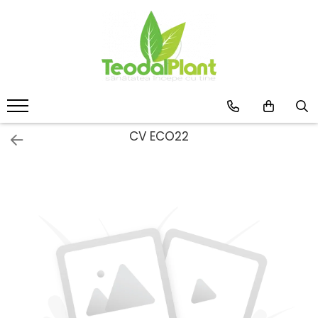
Produse
SUPLIMENTE ARTICULATII
ANTIINFLAMATOARE
SUPLIMENTE TONICE
CREME ANTIINFLAMATOARE-
CV ECO22
CIRCULAȚIE
SIROPURI
SUPLIMENTE DIABET
SUPLIMENTE DIVERSE
SUPLIMENTE HORMONALE
SUPLIMENTE CARDIO VASCULARE
SUPLIMENTE
HEPATOPROTECTOARE-BILA
SUPLIMENTE MEMORIE SI