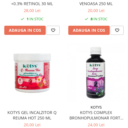
+0.3% RETINOL 30 ML
VENOASA 250 ML
28,00 Lei
20,00 Lei
1
IN STOC
8
IN STOC
ADAUGA IN COS
ADAUGA IN COS
KOTYS
KOTYS GEL INCALZITOR Q
KOTYS COMPLEX
REUMA HOT 250 ML
BRONHOPULMONAR FORTE
SIROP 200 ML
20,00 Lei
24,00 Lei