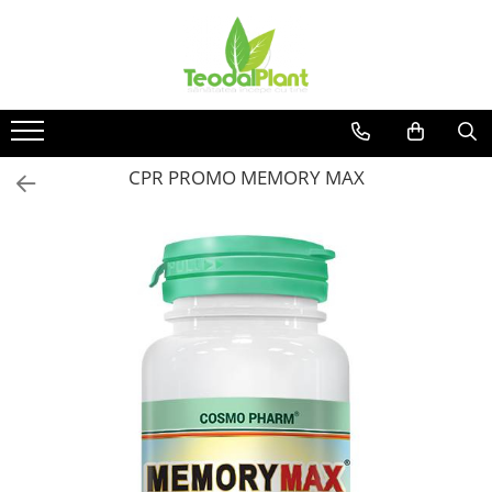
Produse
SUPLIMENTE ARTICULATII
ANTIINFLAMATOARE
SUPLIMENTE TONICE
CPR PROMO MEMORY MAX
CREME ANTIINFLAMATOARE-
CIRCULAȚIE
SIROPURI
SUPLIMENTE DIABET
SUPLIMENTE DIVERSE
SUPLIMENTE HORMONALE
SUPLIMENTE CARDIO VASCULARE
SUPLIMENTE
HEPATOPROTECTOARE-BILA
SUPLIMENTE MEMORIE SI