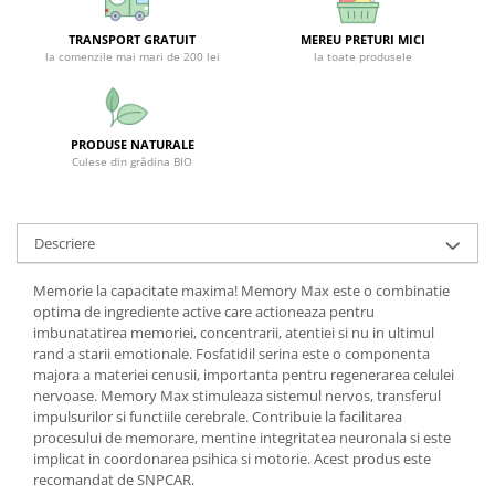
SUPLIMENTE STOMAC- DIGESTIE-
COLON
TRANSPORT GRATUIT
MEREU PRETURI MICI
la comenzile mai mari de 200 lei
la toate produsele
SUPLIMENTE IMUNITATE
COSMETICE FAȚĂ
CREME CORP-MASAJ-MAINI -
PRODUSE NATURALE
CALCAIE
Culese din grădina BIO
FOOD SEMINȚE- OLEAGINOASE
ULEIURI
Descriere
CEAIURI
Memorie la capacitate maxima! Memory Max este o combinatie
GEMODERIVATE
optima de ingrediente active care actioneaza pentru
CREME AFECTIUNI PIELE
imbunatatirea memoriei, concentrarii, atentiei si nu in ultimul
rand a starii emotionale. Fosfatidil serina este o componenta
SUPOZITOARE
majora a materiei cenusii, importanta pentru regenerarea celulei
nervoase. Memory Max stimuleaza sistemul nervos, transferul
TINCTURI
impulsurilor si functiile cerebrale. Contribuie la facilitarea
SUPERALIMENTE
procesului de memorare, mentine integritatea neuronala si este
implicat in coordonarea psihica si motorie. Acest produs este
recomandat de SNPCAR.