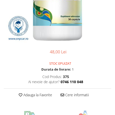
CIRCULATIE
SUPLIMENTE POTENȚĂ
SUPLIMENTE PROSTATĂ
SUPLIMENTE SLĂBIRE
SUPLIMENTE VITAMINE ȘI
MINERALE
SUPLIMENTE SOMN DEPRESIE
48,00 Lei
SISTEM NERVOS
SUPLIMENTE COLESTEROL
STOC EPUIZAT
Durata de livrare:
1
SUPLIMENTE RĂCEALĂ- APARAT
RESPIRATOR ANTIVIRAL
Cod Produs:
375
Ai nevoie de ajutor?
0746 110 048
SUPLIMENTE ANTIOXIDANȚI-
ANTITUMORAL
Adauga la Favorite
Cere informatii
SUPLIMENTE URO-GENITAL
SUPLIMENTE DETOXIFIERE
ANTIPARAZITARE