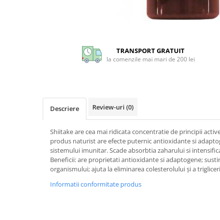
CIRCULATIE
SUPLIMENTE POTENȚĂ
Distribuie
SUPLIMENTE PROSTATĂ
pe
Facebook
TRANSPORT GRATUIT
SUPLIMENTE SLĂBIRE
la comenzile mai mari de 200 lei
SUPLIMENTE VITAMINE ȘI
MINERALE
SUPLIMENTE SOMN DEPRESIE
SISTEM NERVOS
Review-uri
(0)
Descriere
SUPLIMENTE COLESTEROL
Shiitake are cea mai ridicata concentratie de principii activ
SUPLIMENTE RĂCEALĂ- APARAT
produs naturist are efecte puternic antioxidante si adapt
RESPIRATOR ANTIVIRAL
sistemului imunitar. Scade absorbtia zaharului si intensifi
Beneficii: are proprietati antioxidante si adaptogene; susti
SUPLIMENTE ANTIOXIDANȚI-
organismului; ajuta la eliminarea colesterolului și a triglicer
ANTITUMORAL
Informatii conformitate produs
SUPLIMENTE URO-GENITAL
SUPLIMENTE DETOXIFIERE
ANTIPARAZITARE