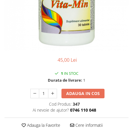
CIRCULATIE
SUPLIMENTE POTENȚĂ
SUPLIMENTE PROSTATĂ
SUPLIMENTE SLĂBIRE
SUPLIMENTE VITAMINE ȘI
MINERALE
SUPLIMENTE SOMN DEPRESIE
45,00 Lei
SISTEM NERVOS
SUPLIMENTE COLESTEROL
1
IN STOC
Durata de livrare:
1
SUPLIMENTE RĂCEALĂ- APARAT
RESPIRATOR ANTIVIRAL
ADAUGA IN COS
SUPLIMENTE ANTIOXIDANȚI-
ANTITUMORAL
Cod Produs:
347
Ai nevoie de ajutor?
0746 110 048
SUPLIMENTE URO-GENITAL
SUPLIMENTE DETOXIFIERE
Adauga la Favorite
Cere informatii
ANTIPARAZITARE