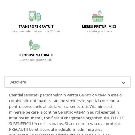
SUPLIMENTE STOMAC- DIGESTIE-
COLON
SUPLIMENTE IMUNITATE
TRANSPORT GRATUIT
MEREU PRETURI MICI
COSMETICE FAȚĂ
la comenzile mai mari de 200 lei
la toate produsele
CREME CORP-MASAJ-MAINI -
CALCAIE
FOOD SEMINȚE- OLEAGINOASE
PRODUSE NATURALE
Culese din grădina BIO
ULEIURI
CEAIURI
GEMODERIVATE
Descriere
CREME AFECTIUNI PIELE
Esential sanatatii persoanelor in varsta Geriatric Vita-Min este o
SUPOZITOARE
combinatie optima de vitamine si minerale, special conceputa
pentru persoanele aflate la varsta senectutii. Vitaminele si
TINCTURI
minerale pe care le contine Geriatric Vita-Min au rol esential in
intarirea imunitatii, tonifiera si energizarea organismului. EFECTE
SUPERALIMENTE
SI BENEFICII Un creier sanatos. Sistem cardio-vascular protejat.
PRECAUTII Cereti acordul medicului in administrarea