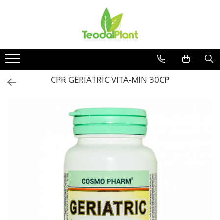
Produse
SUPLIMENTE ARTICULATII
ANTIINFLAMATOARE
SUPLIMENTE TONICE
CPR GERIATRIC VITA-MIN 30CP
CREME ANTIINFLAMATOARE-
CIRCULAȚIE
SIROPURI
SUPLIMENTE DIABET
SUPLIMENTE DIVERSE
SUPLIMENTE HORMONALE
SUPLIMENTE CARDIO VASCULARE
SUPLIMENTE
HEPATOPROTECTOARE-BILA
SUPLIMENTE MEMORIE SI