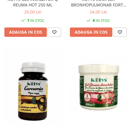
REUMA HOT 250 ML
BRONHOPULMONAR FORTE
SIROP 200 ML
20,00 Lei
24,00 Lei
7
IN STOC
9
IN STOC
ADAUGA IN COS
ADAUGA IN COS