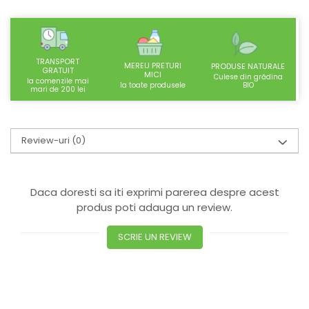
SUPLIMENTE STOMAC- DIGESTIE-
COLON
SUPLIMENTE IMUNITATE
TRANSPORT
COSMETICE FAȚĂ
MEREU PRETURI
PRODUSE NATURALE
GRATUIT
MICI
Culese din grădina
la comenzile mai
CREME CORP-MASAJ-MAINI -
BIO
la toate produsele
mari de 200 lei
CALCAIE
FOOD SEMINȚE- OLEAGINOASE
Review-uri
(0)
ULEIURI
CEAIURI
GEMODERIVATE
Daca doresti sa iti exprimi parerea despre acest
CREME AFECTIUNI PIELE
produs poti adauga un review.
SUPOZITOARE
SCRIE UN REVIEW
TINCTURI
SUPERALIMENTE