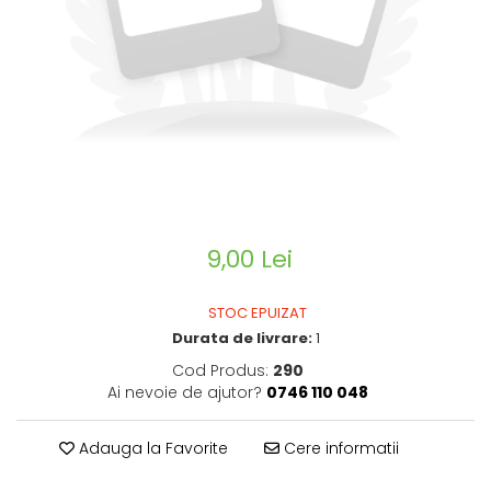
CIRCULATIE
SUPLIMENTE POTENȚĂ
SUPLIMENTE PROSTATĂ
SUPLIMENTE SLĂBIRE
SUPLIMENTE VITAMINE ȘI
MINERALE
SUPLIMENTE SOMN DEPRESIE
SISTEM NERVOS
9,00 Lei
SUPLIMENTE COLESTEROL
SUPLIMENTE RĂCEALĂ- APARAT
STOC EPUIZAT
RESPIRATOR ANTIVIRAL
Durata de livrare:
1
SUPLIMENTE ANTIOXIDANȚI-
Cod Produs:
290
ANTITUMORAL
Ai nevoie de ajutor?
0746 110 048
SUPLIMENTE URO-GENITAL
SUPLIMENTE DETOXIFIERE
Adauga la Favorite
Cere informatii
ANTIPARAZITARE