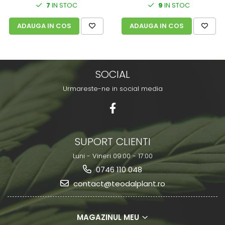
7
IN STOC
9
IN STOC
ADAUGA IN COS
ADAUGA IN COS
SOCIAL
Urmareste-ne in social media
SUPORT CLIENTI
Luni - Vineri 09:00 - 17:00
0746 110 048
contact@teodalplant.ro
MAGAZINUL MEU