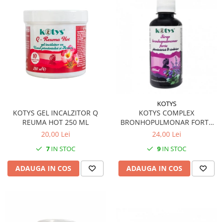
KOTYS
KOTYS GEL INCALZITOR Q
KOTYS COMPLEX
REUMA HOT 250 ML
BRONHOPULMONAR FORTE
SIROP 200 ML
20,00 Lei
24,00 Lei
7
IN STOC
9
IN STOC
ADAUGA IN COS
ADAUGA IN COS