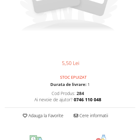
CIRCULATIE
SUPLIMENTE POTENȚĂ
SUPLIMENTE PROSTATĂ
SUPLIMENTE SLĂBIRE
SUPLIMENTE VITAMINE ȘI
MINERALE
SUPLIMENTE SOMN DEPRESIE
5,50 Lei
SISTEM NERVOS
SUPLIMENTE COLESTEROL
STOC EPUIZAT
Durata de livrare:
1
SUPLIMENTE RĂCEALĂ- APARAT
RESPIRATOR ANTIVIRAL
Cod Produs:
284
Ai nevoie de ajutor?
0746 110 048
SUPLIMENTE ANTIOXIDANȚI-
ANTITUMORAL
Adauga la Favorite
Cere informatii
SUPLIMENTE URO-GENITAL
SUPLIMENTE DETOXIFIERE
ANTIPARAZITARE