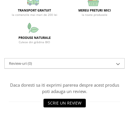
SUPLIMENTE STOMAC- DIGESTIE-
COLON
TRANSPORT GRATUIT
MEREU PRETURI MICI
la comenzile mai mari de 200 lei
la toate produsele
SUPLIMENTE IMUNITATE
COSMETICE FAȚĂ
CREME CORP-MASAJ-MAINI -
PRODUSE NATURALE
CALCAIE
Culese din grădina BIO
FOOD SEMINȚE- OLEAGINOASE
ULEIURI
Review-uri
(0)
CEAIURI
GEMODERIVATE
Daca doresti sa iti exprimi parerea despre acest produs
CREME AFECTIUNI PIELE
poti adauga un review.
SUPOZITOARE
SCRIE UN REVIEW
TINCTURI
SUPERALIMENTE