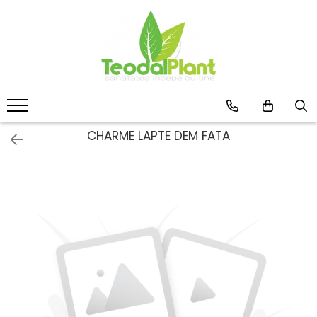
Produse
SUPLIMENTE ARTICULATII
ANTIINFLAMATOARE
SUPLIMENTE TONICE
CREME ANTIINFLAMATOARE-
CHARME LAPTE DEM FATA
CIRCULAȚIE
SIROPURI
SUPLIMENTE DIABET
SUPLIMENTE DIVERSE
SUPLIMENTE HORMONALE
SUPLIMENTE CARDIO VASCULARE
SUPLIMENTE
HEPATOPROTECTOARE-BILA
SUPLIMENTE MEMORIE SI