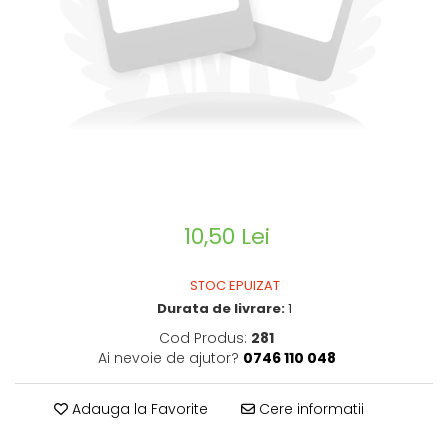
CIRCULATIE
SUPLIMENTE POTENȚĂ
SUPLIMENTE PROSTATĂ
SUPLIMENTE SLĂBIRE
SUPLIMENTE VITAMINE ȘI
MINERALE
SUPLIMENTE SOMN DEPRESIE
SISTEM NERVOS
10,50 Lei
SUPLIMENTE COLESTEROL
SUPLIMENTE RĂCEALĂ- APARAT
STOC EPUIZAT
RESPIRATOR ANTIVIRAL
Durata de livrare:
1
SUPLIMENTE ANTIOXIDANȚI-
Cod Produs:
281
ANTITUMORAL
Ai nevoie de ajutor?
0746 110 048
SUPLIMENTE URO-GENITAL
SUPLIMENTE DETOXIFIERE
Adauga la Favorite
Cere informatii
ANTIPARAZITARE