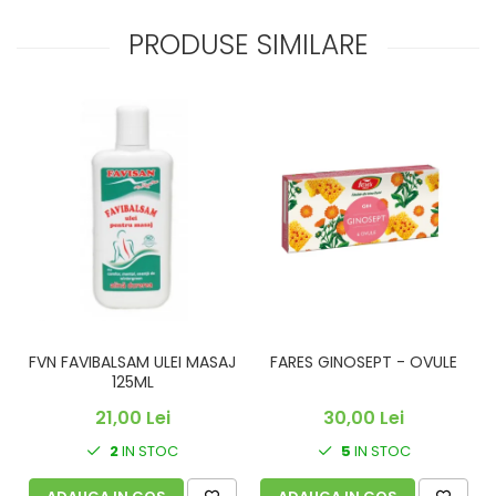
PRODUSE SIMILARE
FVN FAVIBALSAM ULEI MASAJ
FARES GINOSEPT - OVULE
C
125ML
21,00 Lei
30,00 Lei
2
IN STOC
5
IN STOC