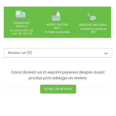
SUPLIMENTE STOMAC- DIGESTIE-
COLON
SUPLIMENTE IMUNITATE
TRANSPORT
COSMETICE FAȚĂ
MEREU PRETURI
PRODUSE NATURALE
GRATUIT
MICI
Culese din grădina
la comenzile mai
CREME CORP-MASAJ-MAINI -
BIO
la toate produsele
mari de 200 lei
CALCAIE
FOOD SEMINȚE- OLEAGINOASE
Review-uri
(0)
ULEIURI
CEAIURI
GEMODERIVATE
Daca doresti sa iti exprimi parerea despre acest
CREME AFECTIUNI PIELE
produs poti adauga un review.
SUPOZITOARE
SCRIE UN REVIEW
TINCTURI
SUPERALIMENTE