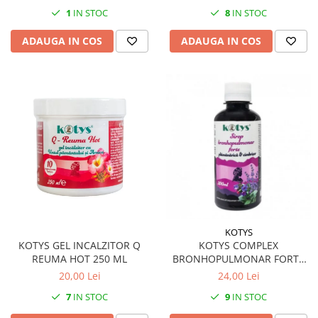
1
IN STOC
8
IN STOC
ADAUGA IN COS
ADAUGA IN COS
KOTYS
KOTYS GEL INCALZITOR Q
KOTYS COMPLEX
REUMA HOT 250 ML
BRONHOPULMONAR FORTE
SIROP 200 ML
20,00 Lei
24,00 Lei
7
IN STOC
9
IN STOC