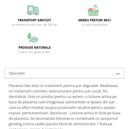
SUPLIMENTE STOMAC- DIGESTIE-
COLON
SUPLIMENTE IMUNITATE
TRANSPORT GRATUIT
MEREU PRETURI MICI
la comenzile mai mari de 200 lei
la toate produsele
COSMETICE FAȚĂ
CREME CORP-MASAJ-MAINI -
CALCAIE
PRODUSE NATURALE
FOOD SEMINȚE- OLEAGINOASE
Culese din grădina BIO
ULEIURI
CEAIURI
Descriere
GEMODERIVATE
Placenta Seb este un tratament pentru par degradat. Realizeaza
CREME AFECTIUNI PIELE
un tratament cosmetic restructurant pentru par uscat, fin,
SUPOZITOARE
devitalizat. Este un produs pentru uz extern, o lotiune activa pe
baza de placenta care integreaza substantele ce lipsesc din par ,
TINCTURI
care au efect imediat asupra produselor alcaline pentru spalari,
SUPERALIMENTE
vopsiri, permanentizari, decolorari . Lotiune activa in fiole pe baza
de placenta. Se recomanda folosirea in combinatie cu samponul
ginseng contra caderi parului Mod de administrare: 1 fiola pe