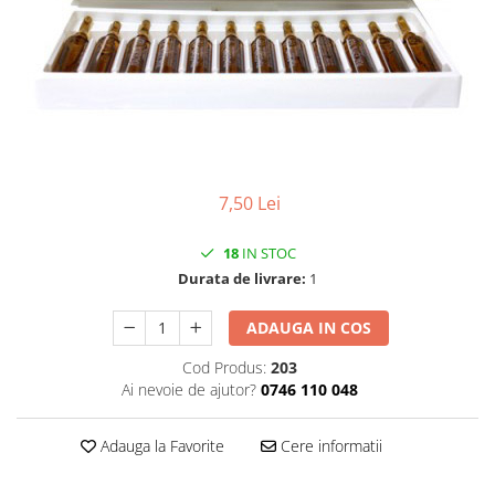
CIRCULATIE
SUPLIMENTE POTENȚĂ
SUPLIMENTE PROSTATĂ
SUPLIMENTE SLĂBIRE
SUPLIMENTE VITAMINE ȘI
MINERALE
7,50 Lei
SUPLIMENTE SOMN DEPRESIE
SISTEM NERVOS
18
IN STOC
SUPLIMENTE COLESTEROL
Durata de livrare:
1
SUPLIMENTE RĂCEALĂ- APARAT
RESPIRATOR ANTIVIRAL
ADAUGA IN COS
SUPLIMENTE ANTIOXIDANȚI-
Cod Produs:
203
ANTITUMORAL
Ai nevoie de ajutor?
0746 110 048
SUPLIMENTE URO-GENITAL
Adauga la Favorite
Cere informatii
SUPLIMENTE DETOXIFIERE
ANTIPARAZITARE