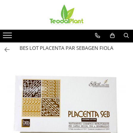
Produse
SUPLIMENTE ARTICULATII
ANTIINFLAMATOARE
SUPLIMENTE TONICE
BES LOT PLACENTA PAR SEBAGEN FIOLA
CREME ANTIINFLAMATOARE-
CIRCULAȚIE
SIROPURI
SUPLIMENTE DIABET
SUPLIMENTE DIVERSE
SUPLIMENTE HORMONALE
SUPLIMENTE CARDIO VASCULARE
SUPLIMENTE
HEPATOPROTECTOARE-BILA
SUPLIMENTE MEMORIE SI