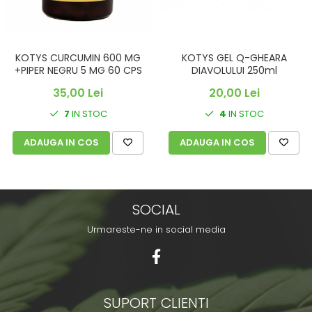
KOTYS CURCUMIN 600 MG
KOTYS GEL Q-GHEARA
+PIPER NEGRU 5 MG 60 CPS
DIAVOLULUI 250ml
35,00 Lei
20,00 Lei
7
IN STOC
4
IN STOC
ADAUGA IN COS
ADAUGA IN COS
SOCIAL
Urmareste-ne in social media
SUPORT CLIENTI