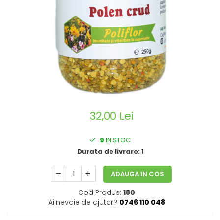
CIRCULATIE
SUPLIMENTE POTENȚĂ
SUPLIMENTE PROSTATĂ
SUPLIMENTE SLĂBIRE
SUPLIMENTE VITAMINE ȘI
MINERALE
SUPLIMENTE SOMN DEPRESIE
SISTEM NERVOS
32,00 Lei
SUPLIMENTE COLESTEROL
SUPLIMENTE RĂCEALĂ- APARAT
9
IN STOC
RESPIRATOR ANTIVIRAL
Durata de livrare:
1
SUPLIMENTE ANTIOXIDANȚI-
ANTITUMORAL
ADAUGA IN COS
SUPLIMENTE URO-GENITAL
Cod Produs:
180
SUPLIMENTE DETOXIFIERE
Ai nevoie de ajutor?
0746 110 048
ANTIPARAZITARE