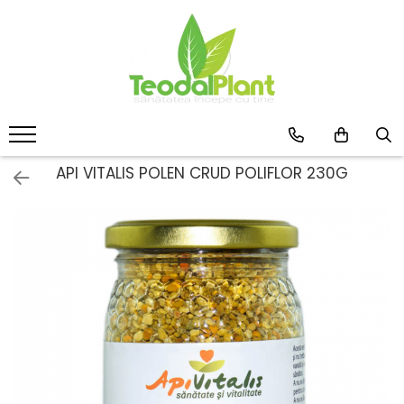
Produse
SUPLIMENTE ARTICULATII
ANTIINFLAMATOARE
SUPLIMENTE TONICE
CREME ANTIINFLAMATOARE-
API VITALIS POLEN CRUD POLIFLOR 230G
CIRCULAȚIE
SIROPURI
SUPLIMENTE DIABET
SUPLIMENTE DIVERSE
SUPLIMENTE HORMONALE
SUPLIMENTE CARDIO VASCULARE
SUPLIMENTE
HEPATOPROTECTOARE-BILA
SUPLIMENTE MEMORIE SI