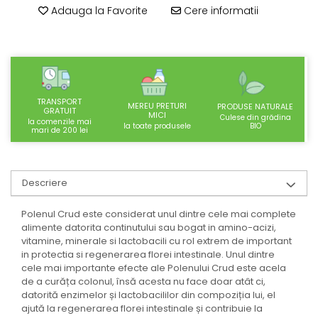
SUPLIMENTE STOMAC- DIGESTIE-
Adauga la Favorite
Cere informatii
COLON
SUPLIMENTE IMUNITATE
COSMETICE FAȚĂ
CREME CORP-MASAJ-MAINI -
CALCAIE
TRANSPORT
MEREU PRETURI
PRODUSE NATURALE
GRATUIT
MICI
Culese din grădina
la comenzile mai
FOOD SEMINȚE- OLEAGINOASE
BIO
la toate produsele
mari de 200 lei
ULEIURI
CEAIURI
Descriere
GEMODERIVATE
CREME AFECTIUNI PIELE
Polenul Crud este considerat unul dintre cele mai complete
alimente datorita continutului sau bogat in amino-acizi,
SUPOZITOARE
vitamine, minerale si lactobacili cu rol extrem de important
in protectia si regenerarea florei intestinale. Unul dintre
TINCTURI
cele mai importante efecte ale Polenului Crud este acela
SUPERALIMENTE
de a curăța colonul, însă acesta nu face doar atât ci,
datorită enzimelor și lactobacililor din compoziția lui, el
ajută la regenerarea florei intestinale și contribuie la