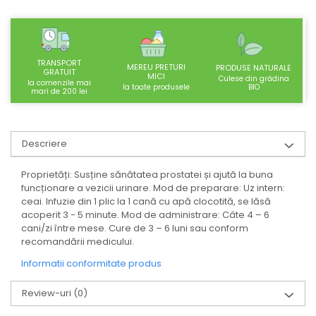
SUPLIMENTE STOMAC- DIGESTIE-
COLON
SUPLIMENTE IMUNITATE
TRANSPORT
COSMETICE FAȚĂ
MEREU PRETURI
PRODUSE NATURALE
GRATUIT
MICI
Culese din grădina
la comenzile mai
CREME CORP-MASAJ-MAINI -
BIO
la toate produsele
mari de 200 lei
CALCAIE
FOOD SEMINȚE- OLEAGINOASE
Descriere
ULEIURI
CEAIURI
Proprietăți: Susține sănătatea prostatei și ajută la buna
funcționare a vezicii urinare. Mod de preparare: Uz intern:
GEMODERIVATE
ceai. Infuzie din 1 plic la 1 cană cu apă clocotită, se lăsă
CREME AFECTIUNI PIELE
acoperit 3 - 5 minute. Mod de administrare: Câte 4 – 6
cani/zi între mese. Cure de 3 – 6 luni sau conform
SUPOZITOARE
recomandării medicului.
TINCTURI
Informatii conformitate produs
SUPERALIMENTE
Review-uri
(0)