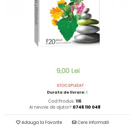
CIRCULATIE
SUPLIMENTE POTENȚĂ
SUPLIMENTE PROSTATĂ
SUPLIMENTE SLĂBIRE
SUPLIMENTE VITAMINE ȘI
MINERALE
SUPLIMENTE SOMN DEPRESIE
SISTEM NERVOS
9,00 Lei
SUPLIMENTE COLESTEROL
SUPLIMENTE RĂCEALĂ- APARAT
STOC EPUIZAT
RESPIRATOR ANTIVIRAL
Durata de livrare:
1
SUPLIMENTE ANTIOXIDANȚI-
Cod Produs:
116
ANTITUMORAL
Ai nevoie de ajutor?
0746 110 048
SUPLIMENTE URO-GENITAL
SUPLIMENTE DETOXIFIERE
Adauga la Favorite
Cere informatii
ANTIPARAZITARE