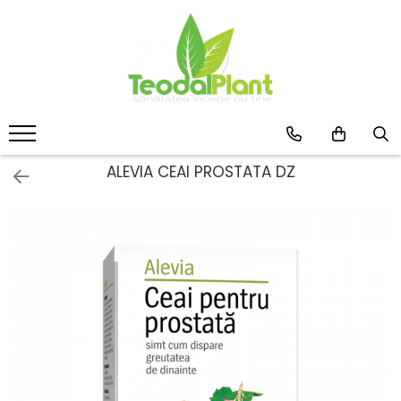
Produse
SUPLIMENTE ARTICULATII
ANTIINFLAMATOARE
SUPLIMENTE TONICE
CREME ANTIINFLAMATOARE-
ALEVIA CEAI PROSTATA DZ
CIRCULAȚIE
SIROPURI
SUPLIMENTE DIABET
SUPLIMENTE DIVERSE
SUPLIMENTE HORMONALE
SUPLIMENTE CARDIO VASCULARE
SUPLIMENTE
HEPATOPROTECTOARE-BILA
SUPLIMENTE MEMORIE SI