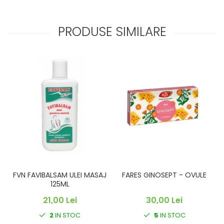
PRODUSE SIMILARE
FVN FAVIBALSAM ULEI MASAJ
FARES GINOSEPT - OVULE
C
125ML
21,00 Lei
30,00 Lei
2
IN STOC
5
IN STOC