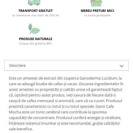
SUPLIMENTE STOMAC- DIGESTIE-
COLON
TRANSPORT GRATUIT
MEREU PRETURI MICI
la comenzile mai mari de 200 lei
la toate produsele
SUPLIMENTE IMUNITATE
COSMETICE FAȚĂ
CREME CORP-MASAJ-MAINI -
PRODUSE NATURALE
CALCAIE
Culese din grădina BIO
FOOD SEMINȚE- OLEAGINOASE
ULEIURI
Descriere
CEAIURI
Este un amestec de extract din ciuperca Ganoderma Lucidum, la
GEMODERIVATE
care se adaugă boabe de cafea și cacao. Dozarea ingredientelor în
CREME AFECTIUNI PIELE
acest amestec cu proprietăți și calități unice vă garantează faptul
că, optând pentru acest produs, veți savura de fiecare dată o
SUPOZITOARE
ceașcã de cafea cremoasă si aromatã, care vă va cuceri. Produsul
prezintã caracteristici cu totul și cu totul speciale. Gano Cafe
TINCTURI
Mocha este un tonic cerebral care contribuie la sporirea
SUPERALIMENTE
capacității de concentrare. Produsul conferă energie și vitalitate,
întăreşte sistemul imunitar şi este recomandat, grație calităților
sale benefice.