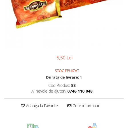
CIRCULATIE
SUPLIMENTE POTENȚĂ
SUPLIMENTE PROSTATĂ
SUPLIMENTE SLĂBIRE
SUPLIMENTE VITAMINE ȘI
MINERALE
SUPLIMENTE SOMN DEPRESIE
5,50 Lei
SISTEM NERVOS
SUPLIMENTE COLESTEROL
STOC EPUIZAT
Durata de livrare:
1
SUPLIMENTE RĂCEALĂ- APARAT
RESPIRATOR ANTIVIRAL
Cod Produs:
88
Ai nevoie de ajutor?
0746 110 048
SUPLIMENTE ANTIOXIDANȚI-
ANTITUMORAL
Adauga la Favorite
Cere informatii
SUPLIMENTE URO-GENITAL
SUPLIMENTE DETOXIFIERE
ANTIPARAZITARE