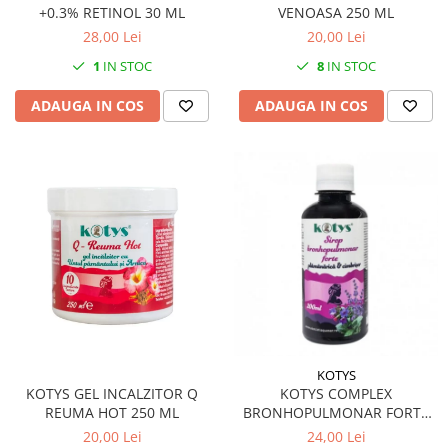
+0.3% RETINOL 30 ML
VENOASA 250 ML
28,00 Lei
20,00 Lei
1
IN STOC
8
IN STOC
ADAUGA IN COS
ADAUGA IN COS
KOTYS
KOTYS GEL INCALZITOR Q
KOTYS COMPLEX
REUMA HOT 250 ML
BRONHOPULMONAR FORTE
SIROP 200 ML
20,00 Lei
24,00 Lei