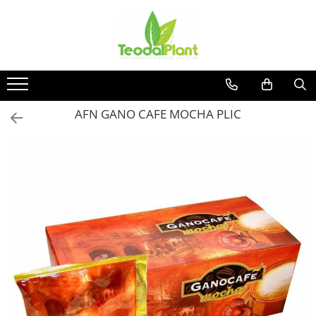
Produse
SUPLIMENTE ARTICULATII
ANTIINFLAMATOARE
SUPLIMENTE TONICE
AFN GANO CAFE MOCHA PLIC
CREME ANTIINFLAMATOARE-
CIRCULAȚIE
SIROPURI
SUPLIMENTE DIABET
SUPLIMENTE DIVERSE
SUPLIMENTE HORMONALE
SUPLIMENTE CARDIO VASCULARE
SUPLIMENTE
HEPATOPROTECTOARE-BILA
SUPLIMENTE MEMORIE SI