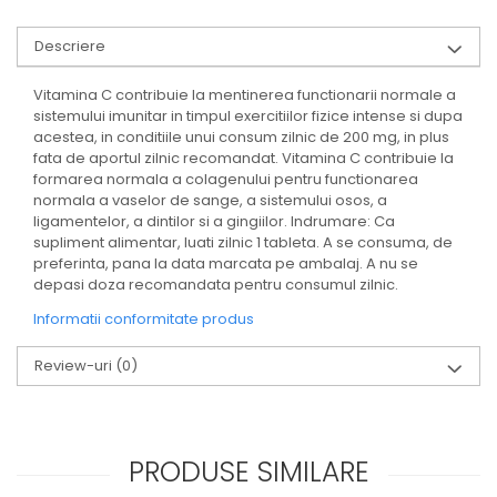
SUPLIMENTE STOMAC- DIGESTIE-
COLON
Descriere
SUPLIMENTE IMUNITATE
Vitamina C contribuie la mentinerea functionarii normale a
COSMETICE FAȚĂ
sistemului imunitar in timpul exercitiilor fizice intense si dupa
acestea, in conditiile unui consum zilnic de 200 mg, in plus
CREME CORP-MASAJ-MAINI -
fata de aportul zilnic recomandat. Vitamina C contribuie la
CALCAIE
formarea normala a colagenului pentru functionarea
FOOD SEMINȚE- OLEAGINOASE
normala a vaselor de sange, a sistemului osos, a
ligamentelor, a dintilor si a gingiilor. Indrumare: Ca
ULEIURI
supliment alimentar, luati zilnic 1 tableta. A se consuma, de
CEAIURI
preferinta, pana la data marcata pe ambalaj. A nu se
depasi doza recomandata pentru consumul zilnic.
GEMODERIVATE
Informatii conformitate produs
CREME AFECTIUNI PIELE
Review-uri
(0)
SUPOZITOARE
TINCTURI
SUPERALIMENTE
PRODUSE SIMILARE