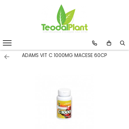
Produse
SUPLIMENTE ARTICULATII
ANTIINFLAMATOARE
SUPLIMENTE TONICE
CREME ANTIINFLAMATOARE-
ADAMS VIT C 1000MG MACESE 60CP
CIRCULAȚIE
SIROPURI
SUPLIMENTE DIABET
SUPLIMENTE DIVERSE
SUPLIMENTE HORMONALE
SUPLIMENTE CARDIO VASCULARE
SUPLIMENTE
HEPATOPROTECTOARE-BILA
SUPLIMENTE MEMORIE SI