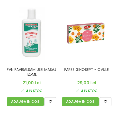
FVN FAVIBALSAM ULEI MASAJ
FARES GINOSEPT - OVULE
C
125ML
21,00 Lei
29,00 Lei
2
IN STOC
2
IN STOC
ADAUGA IN COS
ADAUGA IN COS